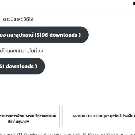
ดาวน์โหลดวิดีโอ
ียง และอุปกรณ์ (5196 downloads )
น์โหลดบทความได้ที่ >>
5151 downloads )
oP กระบวนการพัฒนางานบริการและระบบ
PROUD TO BE CDE (พว.ยุวรัตน์ ม่วงเงิน)
ประกันสุขภาพ
ละอุปกรณ์
,
KM
,
Knowledge Management
,
ชุมชนนักปฏิบัติ
,
ธรรมธร บัญชาบุษบง
,
สถ