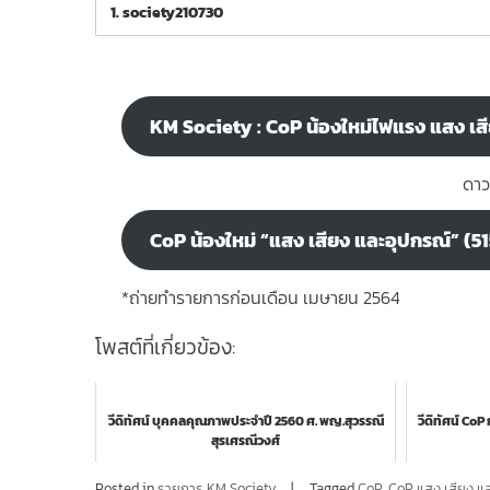
1.
society210730
KM Society : CoP น้องใหม่ไฟแรง แสง เส
ดาว
CoP น้องใหม่ “แสง เสียง และอุปกรณ์” (
*ถ่ายทำรายการก่อนเดือน เมษายน 2564
โพสต์ที่เกี่ยวข้อง:
วีดิทัศน์ บุคคลคุณภาพประจำปี 2560 ศ. พญ.สุวรรณี
วีดิทัศน์ C
สุรเศรณีวงศ์
Posted in
รายการ KM Society
Tagged
CoP
,
CoP แสง เสียง แ