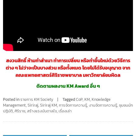
สงวนสิทธิ์ ห้ามทำสำ
เนา ทำการเปลี่ยน หรือทำขึ้นใหม่ด้วยวิธีการ
ต่าง ๆ ไม่ว่าจะเป็นบางส่วน หรือทั้งหมด โดยไม่ได้รับอนุญาต จาก
คณะแพทยศาสตร์ศิริราชพยาบาล มหาวิทยาลัยมหิดล
ติดตามผลงาน KM Award อื่น ๆ
Posted in
รายการ KM Society
Tagged
CoP
,
KM
,
Knowledge
Management
,
Siriraj
,
Siriraj KM
,
การจัดการความรู้
,
งานจัดการความรู้
,
ชุมชนนัก
ปฏิบัติ
,
ศิริราช
,
สร้างแรงบันดาลใจ
,
เรื่องเล่า
Post