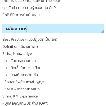
เกณฑ์รางวัล Siriraj CoP of The Year
การจัดทำสาระความรู้ ของกลุ่ม CoP
CoP ที่ปิดการดำเนินกลุ่ม
คลังความรู้
Best Practice (แนวปฏิบัติที่เป็นเลิศ)
Definition (นิยามศัพท์)
Siriraj Knowledge
• การจัดการความปวด
• การติดเชื้อในกระแสเลือด
• การป้องกันการติดเชื้อ
• ข้อมูลทรัพย์สินทางปัญญา
• KM ภ.พยาธิวิทยาคลินิก
Siriraj KM Experience
• บุคคลคุณภาพประจำปี (QPY)