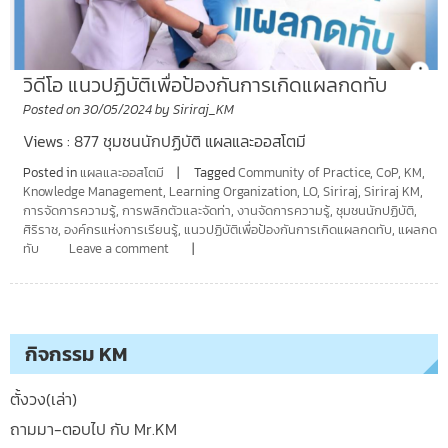
วิดีโอ แนวปฏิบัติเพื่อป้องกันการเกิดแผลกดทับ
Posted on
30/05/2024
by
Siriraj_KM
Views : 877 ชุมชนนักปฏิบัติ แผลและออสโตมี
Posted in
แผลและออสโตมี
Tagged
Community of Practice
,
CoP
,
KM
,
Knowledge Management
,
Learning Organization
,
LO
,
Siriraj
,
Siriraj KM
,
การจัดการความรู้
,
การพลิกตัวและจัดท่า
,
งานจัดการความรู้
,
ชุมชนนักปฏิบัติ
,
ศิริราช
,
องค์กรแห่งการเรียนรู้
,
แนวปฏิบัติเพื่อป้องกันการเกิดแผลกดทับ
,
แผลกด
ทับ
Leave a comment
กิจกรรม KM
ตั้งวง(เล่า)
ถามมา-ตอบไป กับ Mr.KM