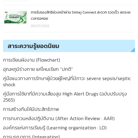
การรับรองสิทธิล่วงหน้าผ่าน Siriraj Connect สะดวก รวดเร็ว ลดระยะ
เวลารอคอย
09/07/2026
สาระความรู้ยอดนิยม
การเขียนผังงาน (Flowchart)
อุณหภูมิร่างกาย แค่ไหนเรียก “ปกติ”
คู่มือแนวทางการรักษาผู้ป่วยผู้ใหญ่ที่มีภาวะ severe sepsis/septic
shock
คู่มือการใช้ยาที่มีความเสี่ยงสูง High Alert Drugs (ฉบับปรับปรุง
2565)
การสร้างทีมให้มีประสิทธิภาพ
การทบทวนหลังปฎิบัติงาน (After Action Review : AAR)
องค์กรแห่งการเรียนรู้ (Learning organization : LO)
การบูรณาการ (Integration)