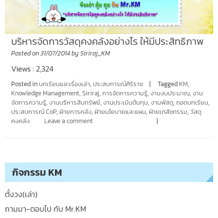
บริหารจัดการวัสดุคงคลังอย่างไร ให้มีประสิทธิภาพ
Posted on
31/07/2014
by
Siriraj_KM
Views : 2,324
Posted in
บทเรียนและเรื่องเล่า
,
ประสบการณ์ศิริราช
Tagged
KM
,
Knowledge Management
,
Siriraj
,
การจัดการความรู้
,
งานงบประมาณ
,
งาน
จัดการความรู้
,
งานบริหารสินทรัพย์
,
งานประเมินต้นทุน
,
งานพัสดุ
,
ถอดบทเรียน
,
ประสบการณ์ CoP
,
ฝ่ายการคลัง
,
ฝ่ายนโยบายและแผน
,
ฝ่ายเภสัชกรรม
,
วัสดุ
คงคลัง
Leave a comment
กิจกรรม KM
ตั้งวง(เล่า)
ถามมา-ตอบไป กับ Mr.KM