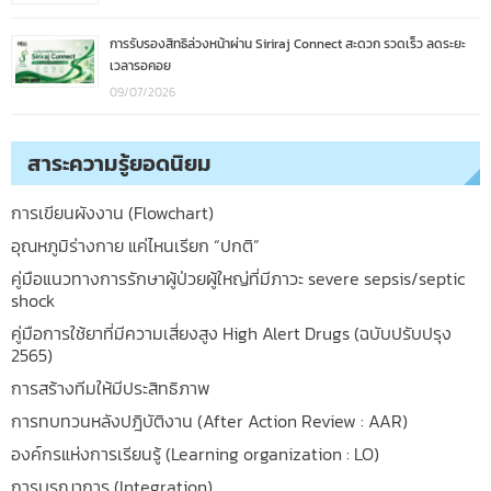
การรับรองสิทธิล่วงหน้าผ่าน Siriraj Connect สะดวก รวดเร็ว ลดระยะ
เวลารอคอย
09/07/2026
สาระความรู้ยอดนิยม
การเขียนผังงาน (Flowchart)
อุณหภูมิร่างกาย แค่ไหนเรียก “ปกติ”
คู่มือแนวทางการรักษาผู้ป่วยผู้ใหญ่ที่มีภาวะ severe sepsis/septic
shock
คู่มือการใช้ยาที่มีความเสี่ยงสูง High Alert Drugs (ฉบับปรับปรุง
2565)
การสร้างทีมให้มีประสิทธิภาพ
การทบทวนหลังปฎิบัติงาน (After Action Review : AAR)
องค์กรแห่งการเรียนรู้ (Learning organization : LO)
การบูรณาการ (Integration)