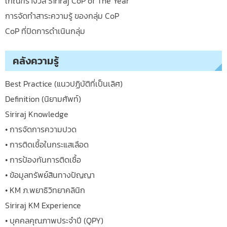
เกณฑ์รางวัล Siriraj CoP of The Year
การจัดทำสาระความรู้ ของกลุ่ม CoP
CoP ที่ปิดการดำเนินกลุ่ม
คลังความรู้
Best Practice (แนวปฏิบัติที่เป็นเลิศ)
Definition (นิยามศัพท์)
Siriraj Knowledge
• การจัดการความปวด
• การติดเชื้อในกระแสเลือด
• การป้องกันการติดเชื้อ
• ข้อมูลทรัพย์สินทางปัญญา
• KM ภ.พยาธิวิทยาคลินิก
Siriraj KM Experience
• บุคคลคุณภาพประจำปี (QPY)