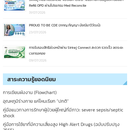
Refill OPD ผ่านโปรแกรม Med Reconcile
31/07/2026
PROUD TO BE CDE (ภกญ.กัญญา มัชฌิมาวิวัฒน์)
23/07/2026
การรับรองสิทธิล่วงหน้าผ่าน Siriraj Connect สะดวก รวดเร็ว ลดระยะ
เวลารอคอย
09/07/2026
สาระความรู้ยอดนิยม
การเขียนผังงาน (Flowchart)
อุณหภูมิร่างกาย แค่ไหนเรียก “ปกติ”
คู่มือแนวทางการรักษาผู้ป่วยผู้ใหญ่ที่มีภาวะ severe sepsis/septic
shock
คู่มือการใช้ยาที่มีความเสี่ยงสูง High Alert Drugs (ฉบับปรับปรุง
2565)