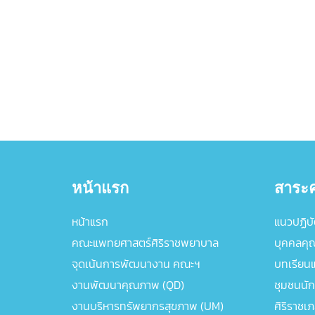
หน้าแรก
สาระค
หน้าแรก
แนวปฏิบัต
คณะแพทยศาสตร์ศิริราชพยาบาล
บุคคลคุ
จุดเน้นการพัฒนางาน คณะฯ
บทเรียนแล
งานพัฒนาคุณภาพ (QD)
ชุมชนนัก
งานบริหารทรัพยากรสุขภาพ (UM)
ศิริราชเ