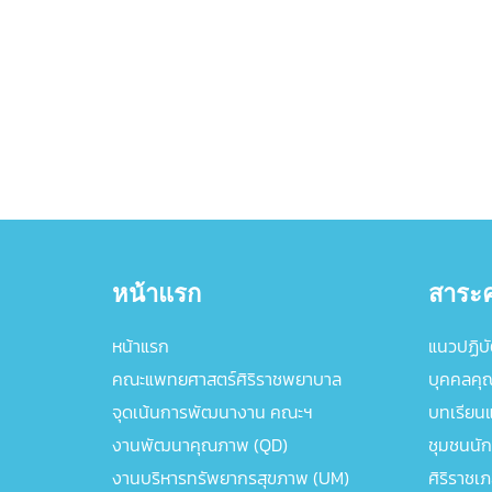
หน้าแรก
สาระค
หน้าแรก
แนวปฏิบัต
คณะแพทยศาสตร์ศิริราชพยาบาล
บุคคลคุ
จุดเน้นการพัฒนางาน คณะฯ
บทเรียนแล
งานพัฒนาคุณภาพ (QD)
ชุมชนนัก
งานบริหารทรัพยากรสุขภาพ (UM)
ศิริราชเ