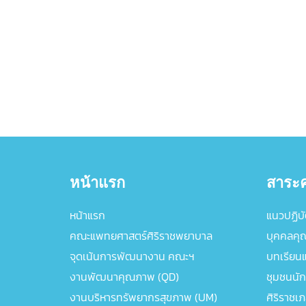
หน้าแรก
สาระค
หน้าแรก
แนวปฏิบัต
คณะแพทยศาสตร์ศิริราชพยาบาล
บุคคลคุ
จุดเน้นการพัฒนางาน คณะฯ
บทเรียนแล
งานพัฒนาคุณภาพ (QD)
ชุมชนนัก
งานบริหารทรัพยากรสุขภาพ (UM)
ศิริราชเ