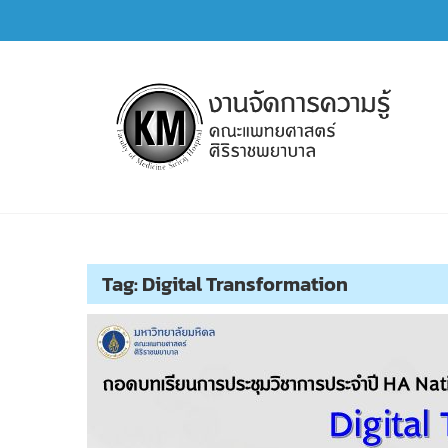
Skip
to
content
การจัดการความรู้ (KM)
SIRIRAJ Knowledge Management
Tag:
Digital Transformation