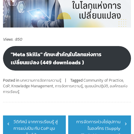
Views :
850
"Meta Skills" ทักษะสำคัญในโลกแห่งการ
เปลี่ยนแปลง (449 downloads )
Posted in
บทความการจัดการความรู้
Tagged
Community of Practice
,
CoP
,
Knowledge Management
,
การจัดการความรู้
,
ชุมชนนักปฏิบัติ
,
องค์กรแห่ง
การเรียนรู้
Post
วีดิทัศน์ จากการเรียนรู้ สู่
การจัดการห่วงโซ่อุปทาน
navigation
การแบ่งปัน กับ CoP มุม
ในองค์กร (Supply