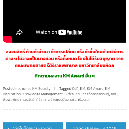
สงวนสิทธิ์ ห้ามทำสำ
เนา ทำการเปลี่ยน หรือทำขึ้นใหม่ด้วยวิธีการ
ต่าง ๆ ไม่ว่าจะเป็นบางส่วน หรือทั้งหมด โดยไม่ได้รับอนุญาต จาก
คณะแพทยศาสตร์ศิริราชพยาบาล มหาวิทยาลัยมหิดล
ติดตามผลงาน KM Award อื่น ๆ
Posted in
รายการ KM Society
Tagged
CoP
,
KM
,
KM Award
,
KM
Inspiration
,
Knowledge Management
,
Siriraj KM
,
การจัดการความรู้
,
จักษุ
,
พิมพ์ลภัทร ถาวรวัตร์
,
ศิริราช
,
สร้างแรงบันดาลใจ
,
เรื่องเล่า
Post
“ดื้อโบท๊อกซ์” เพราะฉีด
วีดิทัศน์ KM Award 2023