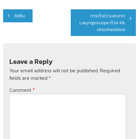
Post
วัคซีน
การทำความสะอาด
navigation
Laryngoscope ด้วย 4%
chlorhexidine
Leave a Reply
Your email address will not be published.
Required
fields are marked
*
*
Comment