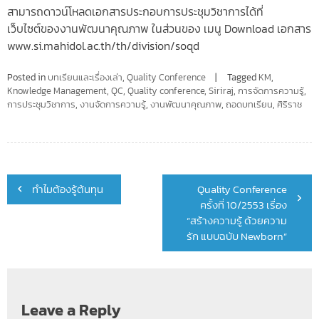
สามารถดาวน์โหลดเอกสารประกอบการประชุมวิชาการได้ที่
เว็บไซต์ของงานพัฒนาคุณภาพ ในส่วนของ เมนู Download เอกสาร
www.si.mahidol.ac.th/th/division/soqd
Posted in
บทเรียนและเรื่องเล่า
,
Quality Conference
Tagged
KM
,
Knowledge Management
,
QC
,
Quality conference
,
Siriraj
,
การจัดการความรู้
,
การประชุมวิชาการ
,
งานจัดการความรู้
,
งานพัฒนาคุณภาพ
,
ถอดบทเรียน
,
ศิริราช
Post
ทำไมต้องรู้ต้นทุน
Quality Conference
navigation
ครั้งที่ 10/2553 เรื่อง
“สร้างความรู้ ด้วยความ
รัก แบบฉบับ Newborn”
Leave a Reply