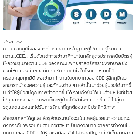
Views :
262
ความภาคภูมิใจของนั
กกำหนดอาหารในฐานะผู้ให้ความรู้
โรคเบา
หวาน…CDE…..เริ่มตั้
งเเต่การเข้ามาศึกษาในหลักสู
ตรประกาศนียบัตรผู้
ให้ความรู้
เบาหวาน CDE ของคณะเเพทยศาสตร์ศิริราชพยาบาล ซึ่ง
ช่วยให้ตนเองมีทักษะ มีความรู้ความเข้
าใจในโรคเบาหวานได้
ครอบคลุมทุ
กมิติ พอเข้ามาทำงานในบทบาทของ CDE รู้สึกภูมิใจว่า
สามารถนำองค์
ความรู้เเละทักษะต่าง ๆ เหล่านั้นมาช่วยผู้ป่วยได้มากขึ้
น ทำให้ผู้ป่วยมีคุณภาพชีวิตที่ดี
ขึ้นได้ รวมถึงยังได้เป็นส่วนหนึ่งที่ช่
วย
ให้บุคลากรทางการเเพทย์เเละผู้
ป่วยได้เข้าใจกันมากขึ้น นำไปสู่กา
รดูเเลตนเองเเละได้รั
บการรักษาที่ถูกต้องเเละมีประสิ
ทธิภาพ
สำหรับเคสที่ได้ดู
เเลเเล้วรู้สึกประทับใจจะเป็นเค
สผู้ป่วยเบาหวานขณะ
ตั้งครรภ์
มาพร้อมกับสามีด้วยสีหน้าเป็นกั
งวลมาก จากการทำงานใน
บทบาทของ CDEทำให้รู้ว่าเราต้องเข้
าไปสำรวจปัญหาที่ได้เห็นจากอวั
จ