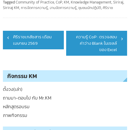
Tagged
Community of Practice
,
CoP
,
KM
,
Knowledge Management
,
Siriraj
,
Siriraj KM
,
การจัดการความรู้
,
งานจัดการความรู้
,
ชุมชนนักปฏิบัติ
,
ศิริราช
Post
ศิริราชเภสัชสาร เดือน
ความรู้ CoP : ตรวจสอบ
navigation
เมษายน 2569
ค่าว่าง Blank ในเซลล์
ของ Excel
กิจกรรม KM
ตั้งวง(เล่า)
ถามมา-ตอบไป กับ Mr.KM
หลักสูตรอบรม
ภาพกิจกรรม