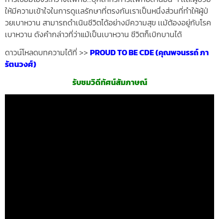
ให้มีความเข้
าใจในการดูเเลรักษาที่ตรงกันเรา
เป็นหนึ่งส่วนที่ทำให้ผู้ป่
วยเบาหวาน สามารถดำเนินชีวิตได้อย่างมี
ความสุข เเม้ต้องอยู่กับโรค
เบาหวาน ดังคำกล่าวที่ว่าแม้เป็นเบาหวาน ชีวิตก็เบิกบานได้
ดาวน์โหลดบทความได้ที่ >>
PROUD TO BE CDE (คุณพจนรรถ์ ภา
รัตนวงศ์)
รับชมวิดีทัศน์สัมภาษณ์