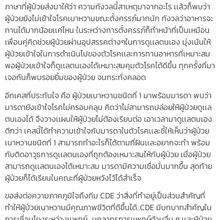
ภาษาที่ผู้ป่วยส่งมาให้ว่า ความกังวลนี้สาเหตุมาจากอะไร เเล้วก็พบว่า
ผู้ป่วยยังไม่เข้
าใจโรคเบาหวานขณะตั้งครรภ์มากนั
ก กังวลว่าอาหารจะ
ทานได้มากน้
อยเเค่ไหน ในระหว่างการตั้งครรภ์ก็ทำหน้
าที่เป็นเหมือน
เพื่อนคู่คิดช่
วยผู้ป่วยผ่านอุปสรรคต่
างๆในการดูเเลตนเอง มุ่งเน้นให้
ผู้ป่วยเข้
าใจในการดำเนินไปของตั
วโรคเเละการทานอาหารที่เหมาะสม
พอผู้ป่วยเข้าใจก็ดูเเลตนเองได้
เหมาะสมคุมตัวโรคได้ดีขึ้น ทุกครั้งที่มา
เจอกันก็พบรอยยิ้
มของผู้ป่วย จนกระทั่งคลอด
อีกเคสที่ประทั
บใจ คือ ผู้ป่วยเบาหวานชนิดที่ 1 มาพร้อมมารดา พบว่า
มารดายังเข้าใจโรคไม่ครอบคลุม คิดว่าไม่สามารถปล่อยให้ผู้ป่
วยดูเเล
ตนเองได้ จึงวางเเผนให้ผู้ป่วยไม่ต้องเรี
ยนต่อ เอาเวลามาดูเเลตนเอง
ดีกว่า เคสนี้ได้ทำความเข้าใจกั
บมารดาในตัวโรคเเละชี้ให้เห็นว่
าผู้ป่วย
เบาหวานชนิดที่ 1 สามารถทำอะไรก็ได้ตามที่ฝั
นเเละอยากจะทำ พร้อม
กับติดอาวุธการดู
เเลตนเองที่ถูกต้องเหมาะสมให้กั
บผู้ป่วย เมื่อผู้ป่วย
สามารถดู
เเลตนเองได้เหมาะสม มารดามีความเชื่อมั่นมากขึ้น สุดท้าย
ผู้ป่วยก็ได้เรี
ยนในคณะที่ผู้ป่วยหวังไว้ได้
สำเร็จ
ขอส่งต่อความภาคภูมิใจถึ
งทีม CDE ว่าสิ่งที่ทำอยู่เป็นส่วนสำคั
ญที่
ทำให้ผู้ป่วยเบาหวานมีคุ
ณภาพชีวิตที่ดีขึ้นได้..CDE มีบทบาทสำคัญใน
การเชื่
อมโยงระหว่างเเพทย์…บุ
คลากรการเเพทย์ด้านอื่น ๆ เเละผู้ป่วย