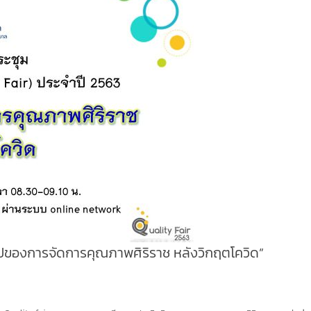
่อไปของการจัดการคุณภาพศิริราช หลังวิกฤตโควิด”