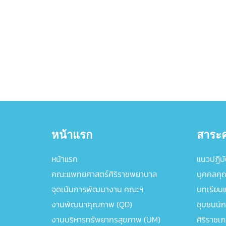
หน้าแรก
สาระค
หน้าแรก
แนวปฏิบัต
คณะแพทยศาสตร์ศิริราชพยาบาล
บุคคลคุ
จุดเน้นการพัฒนางาน คณะฯ
บทเรียนแล
งานพัฒนาคุณภาพ (QD)
ชุมชนนัก
งานบริหารทรัพยากรสุขภาพ (UM)
ศิริราชเ