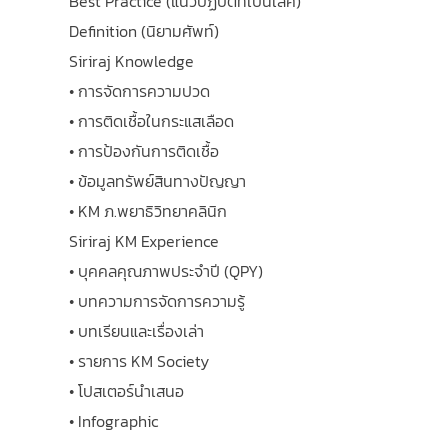
Best Practice (แนวปฏิบัติที่เป็นเลิศ)
Definition (นิยามศัพท์)
Siriraj Knowledge
• การจัดการความปวด
• การติดเชื้อในกระแสเลือด
• การป้องกันการติดเชื้อ
• ข้อมูลทรัพย์สินทางปัญญา
• KM ภ.พยาธิวิทยาคลินิก
Siriraj KM Experience
• บุคคลคุณภาพประจำปี (QPY)
• บทความการจัดการความรู้
• บทเรียนและเรื่องเล่า
• รายการ KM Society
• โปสเตอร์นำเสนอ
• Infographic