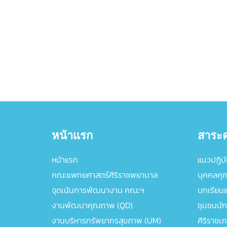
หน้าแรก
สาระค
หน้าแรก
แนวปฏิบัต
คณะแพทยศาสตร์ศิริราชพยาบาล
บุคคลคุ
จุดเน้นการพัฒนางาน คณะฯ
บทเรียนแล
งานพัฒนาคุณภาพ (QD)
ชุมชนนัก
งานบริหารทรัพยากรสุขภาพ (UM)
ศิริราชเ