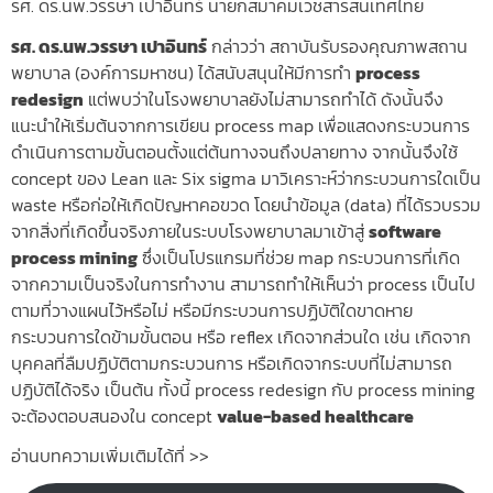
รศ. ดร.นพ.วรรษา เปาอินทร์ นายกสมาคมเวชสารสนเทศไทย
รศ. ดร.นพ.วรรษา เปาอินทร์
กล่าวว่า สถาบันรับรองคุณภาพสถาน
พยาบาล (องค์การมหาชน) ได้สนับสนุนให้มีการทำ
process
redesign
แต่พบว่าในโรงพยาบาลยังไม่สามารถทำได้ ดังนั้นจึง
แนะนำให้เริ่มต้นจากการเขียน process map เพื่อแสดงกระบวนการ
ดำเนินการตามขั้นตอนตั้งแต่ต้นทางจนถึงปลายทาง จากนั้นจึงใช้
concept ของ Lean และ Six sigma มาวิเคราะห์ว่ากระบวนการใดเป็น
waste หรือก่อให้เกิดปัญหาคอขวด โดยนำข้อมูล (data) ที่ได้รวบรวม
จากสิ่งที่เกิดขึ้นจริงภายในระบบโรงพยาบาลมาเข้าสู่
software
process mining
ซึ่งเป็นโปรแกรมที่ช่วย map กระบวนการที่เกิด
จากความเป็นจริงในการทำงาน สามารถทำให้เห็นว่า process เป็นไป
ตามที่วางแผนไว้หรือไม่ หรือมีกระบวนการปฏิบัติใดขาดหาย
กระบวนการใดข้ามขั้นตอน หรือ reflex เกิดจากส่วนใด เช่น เกิดจาก
บุคคลที่ลืมปฏิบัติตามกระบวนการ หรือเกิดจากระบบที่ไม่สามารถ
ปฏิบัติได้จริง เป็นต้น ทั้งนี้ process redesign กับ process mining
จะต้องตอบสนองใน concept
value-based healthcare
อ่านบทความเพิ่มเติมได้ที่ >>