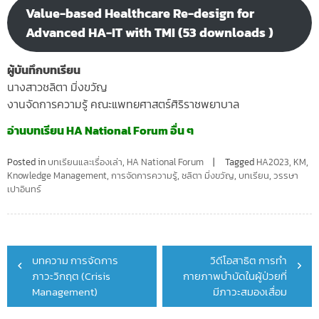
Value-based Healthcare Re-design for
Advanced HA-IT with TMI (53 downloads )
ผู้บันทึกบทเรียน
นางสาวชลิตา มิ่งขวัญ
งานจัดการความรู้ คณะแพทยศาสตร์ศิริราชพยาบาล
อ่านบทเรียน HA National Forum อื่น ๆ
Posted in
บทเรียนและเรื่องเล่า
,
HA National Forum
Tagged
HA2023
,
KM
,
Knowledge Management
,
การจัดการความรู้
,
ชลิตา มิ่งขวัญ
,
บทเรียน
,
วรรษา
เปาอินทร์
Post
บทความ การจัดการ
วิดีโอสาธิต การทำ
navigation
ภาวะวิกฤต (Crisis
กายภาพบำบัดในผู้ป่วยที่
Management)
มีภาวะสมองเสื่อม