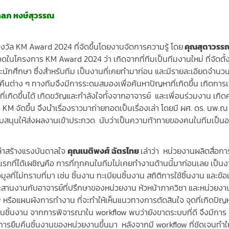
ัลลภ หงษ์สุวรรณ
รางวัล KM Award 2024 ที่จัดขึ้นโดยงานจัดการความรู้ โดย
คุณสุดาวรร
วดในโครงการ KM Award 2024 ว่า เกิดจากที่ทีมเป็นทีมงานใหม่ ที่จัดตั้ง
และนักศึกษา ซึ่งสำหรับทีม เป็นงานที่เคยทำมาก่อน และมีรายละเอียดจำน
ืมคืนต่าง ๆ ทางทีมจึงมีการระดมสมองเพื่อค้นหาปัญหาที่เกิดขึ้น เกิดการเ
ที่เกิดขึ้นได้ เกิดขวัญและกำลังใจทั้งจากอาจารย์ และเพื่อนร่วมงาน เกิ
่ KM จัดขึ้น จึงนำเรื่องราวมาถ่ายทอดเป็นเรื่องเล่า โดยมี ผศ. ดร. นพ.ณ
ับสนุนให้ส่งผลงานเข้าประกวด นับว่าเป็นความท้าทายของคนในทีมเป็นอ
เล่าสร้างแรงบันดาลใจ
คุณเนติพงศ์ ฉัตรไทย
เล่าว่า หน่วยงานผลิตสื่อกา
ิ่งแรกที่ได้เผชิญคือ การที่ทุกคนในทีมไม่เคยทำงานด้านนี้มาก่อนเลย เป็นงา
ูลที่ไม่ทราบที่มา เช่น ชิ้นงาน ทะเบียนชิ้นงาน สถิติการใช้ชิ้นงาน และข้อ
ง ประสานงานกับอาจารย์ที่ปรึกษาของหน่วยงาน หัวหน้าภาควิชา และหน่วยงา
w หรือแผนผังการทำงาน ที่จะทำให้เห็นแนวทางการตัดสินใจ จุดที่เกิดปัญ
คืนชิ้นงาน จากการพิจารณาใน workflow พบว่ายังขาดระบบที่ดี จึงมีการ
การยืมคืนชิ้นงานของหน่วยงานขึ้นมา หลังจากมี workflow ที่ชัดเจนทำให