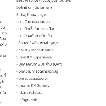
Best Practice (แนวปฏิบัติที่เป็นเลิศ)
Definition (นิยามศัพท์)
Siriraj Knowledge
ณ
• การจัดการความปวด
ขึ้น
• การติดเชื้อในกระแสเลือด
วนมาก
• การป้องกันการติดเชื้อ
รียน
• ข้อมูลทรัพย์สินทางปัญญา
ดความ
• KM ภ.พยาธิวิทยาคลินิก
ย่าง
Siriraj KM Experience
• บุคคลคุณภาพประจำปี (QPY)
ร
• บทความการจัดการความรู้
นที่
• บทเรียนและเรื่องเล่า
มูล
• รายการ KM Society
น
• โปสเตอร์นำเสนอ
หาใน
• Infographic
้