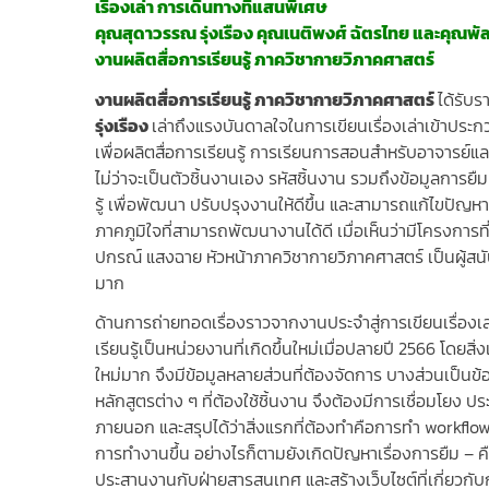
เรื่องเล่า การเดินทางที่แสนพิเศษ
คุณสุดาวรรณ รุ่งเรือง คุณเนติพงศ์ ฉัตรไทย และคุณพ
งานผลิตสื่อการเรียนรู้ ภาควิชากายวิภาคศาสตร์
งานผลิตสื่อการเรียนรู้ ภาควิชากายวิภาคศาสตร์
ได้รับ
รุ่งเรือง
เล่าถึงแรงบันดาลใจในการเขียนเรื่องเล่าเข้าประก
เพื่อผลิตสื่อการเรียนรู้ การเรียนการสอนสำหรับอาจารย์
ไม่ว่าจะเป็นตัวชิ้นงานเอง รหัสชิ้นงาน รวมถึงข้อมูลการย
รู้ เพื่อพัฒนา ปรับปรุงงานให้ดีขึ้น และสามารถแก้ไขปัญหา
ภาคภูมิใจที่สามารถพัฒนางานได้ดี เมื่อเห็นว่ามีโครงการที
ปกรณ์ แสงฉาย หัวหน้าภาควิชากายวิภาคศาสตร์ เป็นผู้สน
มาก
ด้านการถ่ายทอดเรื่องราวจากงานประจำสู่การเขียนเรื่อง
เรียนรู้เป็นหน่วยงานที่เกิดขึ้นใหม่เมื่อปลายปี 2566 โดยส
ใหม่มาก จึงมีข้อมูลหลายส่วนที่ต้องจัดการ บางส่วนเป็นข้อม
หลักสูตรต่าง ๆ ที่ต้องใช้ชิ้นงาน จึงต้องมีการเชื่อมโย
ภายนอก และสรุปได้ว่าสิ่งแรกที่ต้องทำคือการทำ workflo
การทำงานขึ้น อย่างไรก็ตามยังเกิดปัญหาเรื่องการยืม – 
ประสานงานกับฝ่ายสารสนเทศ และสร้างเว็บไซต์ที่เกี่ยวกับ