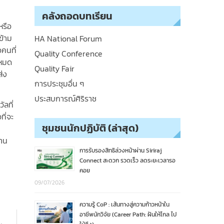
คลังถอดบทเรียน
หรือ
ข้าม
HA National Forum
คนที่
Quality Conference
งหมด
Quality Fair
ส่ง
การประชุมอื่น ๆ
ประสบการณ์ศิริราช
ัลที่
ที่จะ
ชุมชนนักปฏิบัติ (ล่าสุด)
งาน
การรับรองสิทธิล่วงหน้าผ่าน Siriraj
Connect สะดวก รวดเร็ว ลดระยะเวลารอ
คอย
09/07/2026
ความรู้ CoP : เส้นทางสู่ความก้าวหน้าใน
อาชีพนักวิจัย (Career Path: ฝันให้ไกล ไป