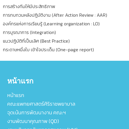
การสร้างทีมให้มีประสิทธิภาพ
การทบทวนหลังปฎิบัติงาน (After Action Review : AAR)
องค์กรแห่งการเรียนรู้ (Learning organization : LO)
การบูรณาการ (Integration)
แนวปฏิบัติที่เป็นเลิศ (Best Practice)
กระดาษหนึ่งใบ เข้าใจประเด็น (One-page report)
หน้าแรก
หน้าแรก
คณะแพทยศาสตร์ศิริราชพยาบาล
จุดเน้นการพัฒนางาน คณะฯ
งานพัฒนาคุณภาพ (QD)