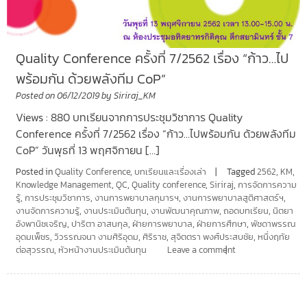
Quality Conference ครั้งที่ 7/2562 เรื่อง “ก้าว…ไป
พร้อมกัน ด้วยพลังทีม CoP”
Posted on
06/12/2019
by
Siriraj_KM
Views : 880 บทเรียนจากการประชุมวิชาการ Quality
Conference ครั้งที่ 7/2562 เรื่อง “ก้าว…ไปพร้อมกัน ด้วยพลังทีม
CoP” วันพุธที่ 13 พฤศจิกายน […]
Posted in
Quality Conference
,
บทเรียนและเรื่องเล่า
Tagged
2562
,
KM
,
Knowledge Management
,
QC
,
Quality conference
,
Siriraj
,
การจัดการความ
รู้
,
การประชุมวิชาการ
,
งานการพยาบาลกุมารฯ
,
งานการพยาบาลสูติศาสตร์ฯ
,
งานจัดการความรู้
,
งานประเมินต้นทุน
,
งานพัฒนาคุณภาพ
,
ถอดบทเรียน
,
นิตยา
อังพานิชเจริญ
,
ปาริตา อาสนกุล
,
ฝ่ายการพยาบาล
,
ฝ่ายการศึกษา
,
พัชดาพรรณ
อุดมเพ็ชร
,
วิวรรณจนา งามศิริอุดม
,
ศิริราช
,
สุจิตตรา พงศ์ประสบชัย
,
หนึ่งฤทัย
ต่อสุวรรณ
,
หัวหน้างานประเมินต้นทุน
Leave a comment