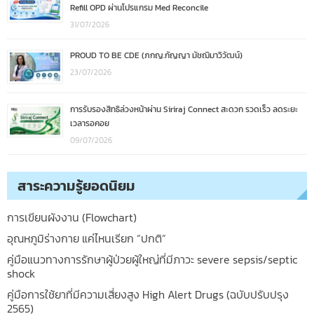
Refill OPD ผ่านโปรแกรม Med Reconcile
31/07/2026
PROUD TO BE CDE (ภกญ.กัญญา มัชฌิมาวิวัฒน์)
23/07/2026
การรับรองสิทธิล่วงหน้าผ่าน Siriraj Connect สะดวก รวดเร็ว ลดระยะ
เวลารอคอย
09/07/2026
สาระความรู้ยอดนิยม
การเขียนผังงาน (Flowchart)
อุณหภูมิร่างกาย แค่ไหนเรียก “ปกติ”
คู่มือแนวทางการรักษาผู้ป่วยผู้ใหญ่ที่มีภาวะ severe sepsis/septic
shock
คู่มือการใช้ยาที่มีความเสี่ยงสูง High Alert Drugs (ฉบับปรับปรุง
2565)