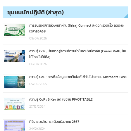
ชุมชนนักปฏิบัติ (ล่าสุด)
การรับรองสิทธิล่วงหน้าผ่าน Siriraj Connect สะดวก รวดเร็ว ลดระยะ
เวลารอคอย
09/07/2026
ความรู้ CoP : เส้นทางสู่ความก้าวหน้าในอาชีพนักวิจัย (Career Path: ฝัน
ให้ไกล ไปให้ถึง)
06/07/2026
ความรู้ CoP : การดึงข้อมูลจากเว็บไซต์เข้าในโปรแกรม Microsoft Excel
05/02/2025
ความรู้ CoP : 6 Key ลัด ใช้งาน PIVOT TABLE
27/12/2024
ศิริราชเภสัชสาร เดือนธันวาคม 2567
24/12/2024