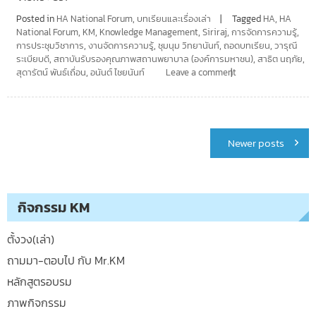
Posted in
HA National Forum
,
บทเรียนและเรื่องเล่า
Tagged
HA
,
HA
National Forum
,
KM
,
Knowledge Management
,
Siriraj
,
การจัดการความรู้
,
การประชุมวิชาการ
,
งานจัดการความรู้
,
ชุมนุม วิทยานันท์
,
ถอดบทเรียน
,
วารุณี
ระเบียบดี
,
สถาบันรับรองคุณภาพสถานพยาบาล (องค์การมหาชน)
,
สาธิต นฤภัย
,
สุดารัตน์ พันธ์เถื่อน
,
อนันต์ ไชยนันท์
Leave a comment
Posts
Newer posts
navigation
กิจกรรม KM
ตั้งวง(เล่า)
ถามมา-ตอบไป กับ Mr.KM
หลักสูตรอบรม
ภาพกิจกรรม