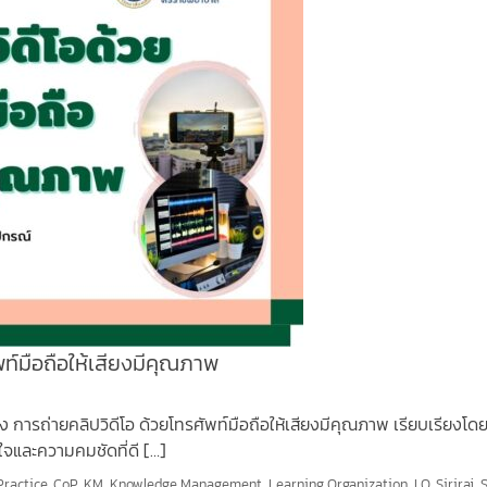
พท์มือถือให้เสียงมีคุณภาพ
อง การถ่ายคลิปวิดีโอ ด้วยโทรศัพท์มือถือให้เสียงมีคุณภาพ เรียบเรียงโด
นใจและความคมชัดที่ดี […]
ractice
,
CoP
,
KM
,
Knowledge Management
,
Learning Organization
,
LO
,
Siriraj
,
S