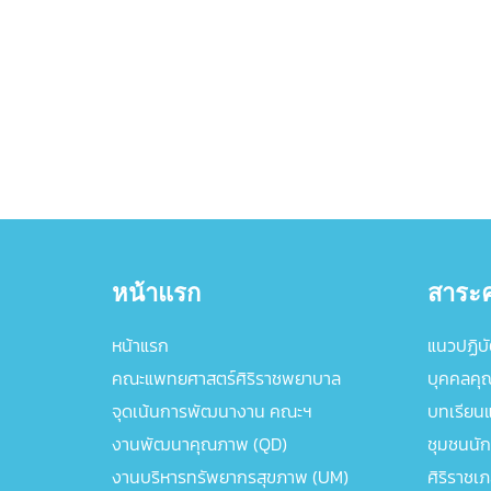
หน้าแรก
สาระค
หน้าแรก
แนวปฏิบัต
คณะแพทยศาสตร์ศิริราชพยาบาล
บุคคลคุ
จุดเน้นการพัฒนางาน คณะฯ
บทเรียนแล
งานพัฒนาคุณภาพ (QD)
ชุมชนนัก
งานบริหารทรัพยากรสุขภาพ (UM)
ศิริราชเ