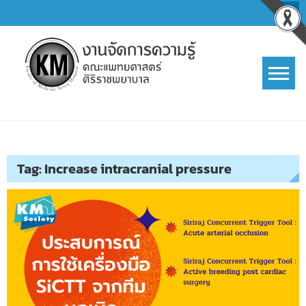
Skip
to
content
การจัดการความรู้ (KM)
SIRIRAJ Knowledge Management
Tag:
Increase intracranial pressure