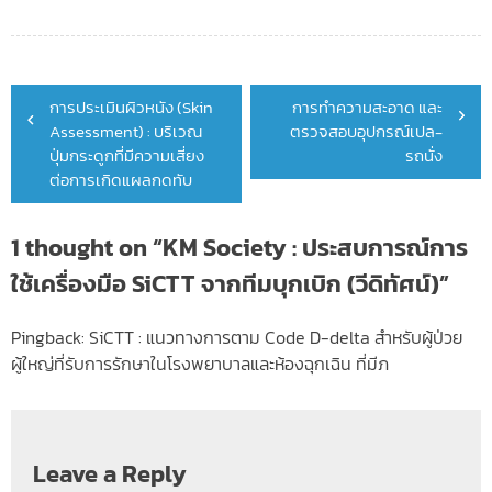
Post
การประเมินผิวหนัง (Skin
การทำความสะอาด และ
navigation
Assessment) : บริเวณ
ตรวจสอบอุปกรณ์เปล-
ปุ่มกระดูกที่มีความเสี่ยง
รถนั่ง
ต่อการเกิดแผลกดทับ
1 thought on “
KM Society : ประสบการณ์การ
ใช้เครื่องมือ SiCTT จากทีมบุกเบิก (วีดิทัศน์)
”
Pingback:
SiCTT : แนวทางการตาม Code D-delta สำหรับผู้ป่วย
ผู้ใหญ่ที่รับการรักษาในโรงพยาบาลและห้องฉุกเฉิน ที่มีภ
Leave a Reply