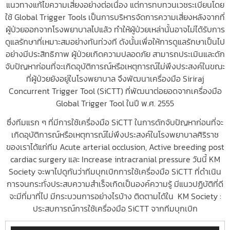
แนวทางแก้ไขความเสี่ยงอย่างต่อเนื่อง แต่การทบทวนเวชระเบียนโดย
ใช้ Global Trigger Tools เป็นการบริหารจัดการความเสี่ยงหลังจากที่
ผู้ป่วยออกจากโรงพยาบาลไปแล้ว ทำให้ผู้ป่วยเหล่านั้นอาจไม่ได้รับการ
ดูแลรักษาที่เหมาะสมอย่างทันท่วงที ดังนั้นเพื่อให้การดูแลรักษาเป็นไป
อย่างมีประสิทธิภาพ ผู้ป่วยเกิดความปลอดภัย สามารถประเมินและดัก
จับปัญหาก่อนที่จะเกิดอุบัติการณ์หรือเหตุการณ์ไม่พึงประสงค์ในขณะ
ที่ผู้ป่วยยังอยู่ในโรงพยาบาล จึงพัฒนาเครื่องมือ Siriraj
Concurrent Trigger Tool (SiCTT) ที่พัฒนาต่อยอดจากเครื่องมือ
Global Trigger Tool ในปี พ.ศ. 2555
ซึ่งทีมแรก ๆ ที่มีการใช้เครื่องมือ SiCTT ในการดักจับปัญหาก่อนที่จะ
เกิดอุบัติการณ์หรือเหตุการณ์ไม่พึงประสงค์ในโรงพยาบาลศิริราช
ของเราได้แก่ทีม Acute arterial occlusion, Active breeding post
cardiac surgery และ Increase intracranial pressure วันนี้ KM
Society จะพาไปดูกันว่าทีมบุกเบิกการใช้เครื่องมือ SiCTT ที่ดำเนิน
การจนกระทั่งประสบความสำเร็จเกิดเป็นองค์ความรู้ มีแนวปฏิบัติที่ดี
จะมีที่มาที่ไป มีกระบวนการอย่างไรบ้าง ติดตามได้ใน KM Society :
ประสบการณ์การใช้เครื่องมือ SiCTT จากทีมบุกเบิก