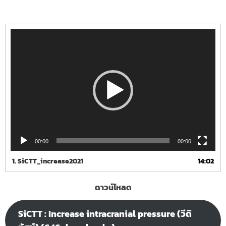
Video
Player
00:00
00:00
1.
SiCTT_increase2021
14:02
ดาวน์โหลด
SiCTT : Increase intracranial pressure (วีดิ