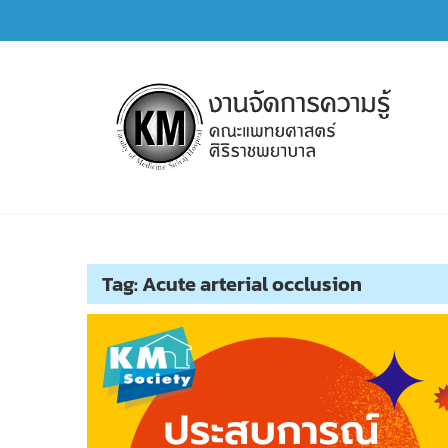
Skip
to
content
การจัดการความรู้ (KM)
SIRIRAJ Knowledge Management
Tag:
Acute arterial occlusion