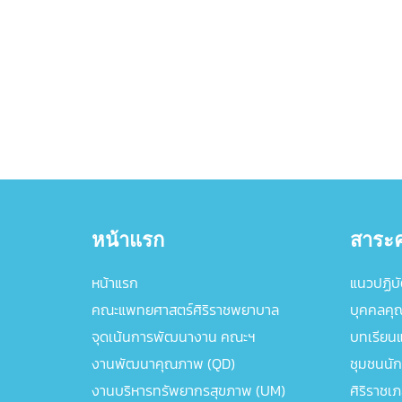
หน้าแรก
สาระค
หน้าแรก
แนวปฏิบัต
คณะแพทยศาสตร์ศิริราชพยาบาล
บุคคลคุ
จุดเน้นการพัฒนางาน คณะฯ
บทเรียนแล
งานพัฒนาคุณภาพ (QD)
ชุมชนนัก
งานบริหารทรัพยากรสุขภาพ (UM)
ศิริราชเ