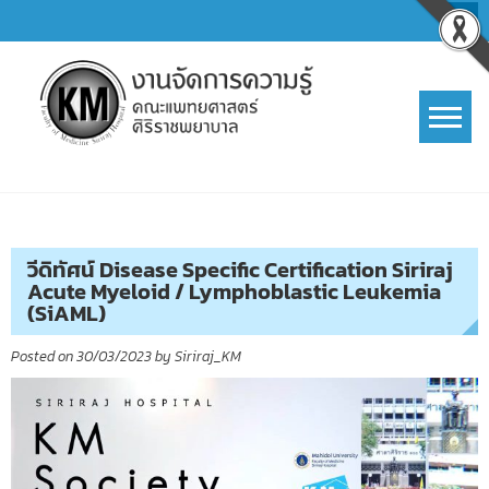
Skip
to
content
การจัดการความรู้ (KM)
SIRIRAJ Knowledge Management
วีดิทัศน์ Disease Specific Certification Siriraj
Acute Myeloid / Lymphoblastic Leukemia
(SiAML)
Posted on
30/03/2023
by
Siriraj_KM