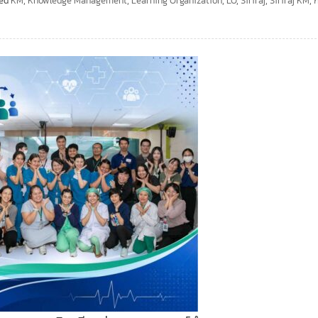
ged
KM
,
Knowledge Management
,
Learning Organization
,
LO
,
Siriraj
,
Siriraj KM
,