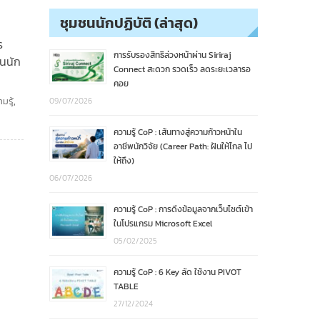
ชุมชนนักปฏิบัติ (ล่าสุด)
ร
การรับรองสิทธิล่วงหน้าผ่าน Siriraj
ชนนัก
Connect สะดวก รวดเร็ว ลดระยะเวลารอ
คอย
มรู้
,
09/07/2026
ความรู้ CoP : เส้นทางสู่ความก้าวหน้าใน
อาชีพนักวิจัย (Career Path: ฝันให้ไกล ไป
ให้ถึง)
06/07/2026
ความรู้ CoP : การดึงข้อมูลจากเว็บไซต์เข้า
ในโปรแกรม Microsoft Excel
05/02/2025
ความรู้ CoP : 6 Key ลัด ใช้งาน PIVOT
TABLE
27/12/2024