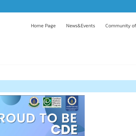
Home Page
News&Events
Community of