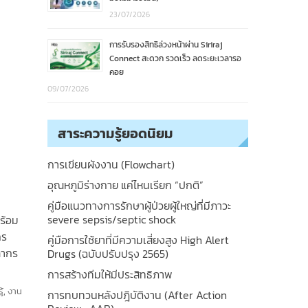
23/07/2026
การรับรองสิทธิล่วงหน้าผ่าน Siriraj
Connect สะดวก รวดเร็ว ลดระยะเวลารอ
คอย
09/07/2026
สาระความรู้ยอดนิยม
การเขียนผังงาน (Flowchart)
อุณหภูมิร่างกาย แค่ไหนเรียก “ปกติ”
คู่มือแนวทางการรักษาผู้ป่วยผู้ใหญ่ที่มีภาวะ
severe sepsis/septic shock
ร้อม
กร
คู่มือการใช้ยาที่มีความเสี่ยงสูง High Alert
ลากร
Drugs (ฉบับปรับปรุง 2565)
การสร้างทีมให้มีประสิทธิภาพ
้
,
งาน
การทบทวนหลังปฎิบัติงาน (After Action