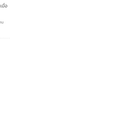
มื่อ
าน