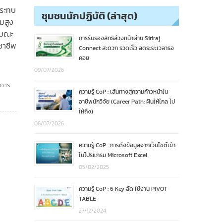
กระทบ
ชุมชนนักปฏิบัติ (ล่าสุด)
มสูง
ักษณะ
การรับรองสิทธิล่วงหน้าผ่าน Siriraj
ชาชีพ
Connect สะดวก รวดเร็ว ลดระยะเวลารอ
คอย
09/07/2026
,
การ
ความรู้ CoP : เส้นทางสู่ความก้าวหน้าใน
อาชีพนักวิจัย (Career Path: ฝันให้ไกล ไป
ให้ถึง)
06/07/2026
ความรู้ CoP : การดึงข้อมูลจากเว็บไซต์เข้า
ในโปรแกรม Microsoft Excel
05/02/2025
ความรู้ CoP : 6 Key ลัด ใช้งาน PIVOT
TABLE
27/12/2024