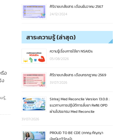
ศิริราชเภสัชสาร เดือนธันวาคม 2567
24/12/2024
สาระความรู้ (ล่าสุด)
ความรู้เรื่องการใช้ยา NSAIDs
05/08/2026
หรือ
ศิริราชเภสัชสาร เดือนกรกฎาคม 2569
ริง
31/07/2026
รู้
,
Siriraj Med Reconcile Version 13.0.8 :
แนวทางการปฏิบัติการสั่งยา Refill OPD
ผ่านโปรแกรม Med Reconcile
31/07/2026
PROUD TO BE CDE (ภกญ.กัญญา
มัชฌิมาวิวัฒน์)