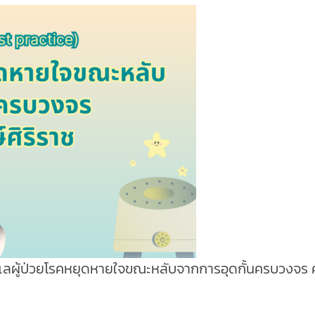
การดูแลผู้ป่วยโรคหยุดหายใจขณะหลับจากการอุดกั้นครบวงจร ศ