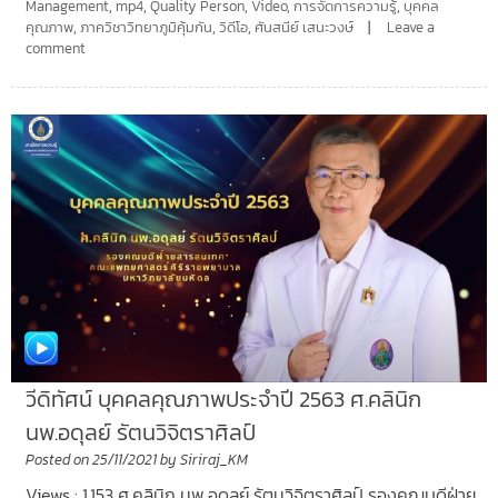
Management
,
mp4
,
Quality Person
,
Video
,
การจัดการความรู้
,
บุคคล
คุณภาพ
,
ภาควิชาวิทยาภูมิคุ้มกัน
,
วิดีโอ
,
ศันสนีย์ เสนะวงษ์
Leave a
comment
วีดิทัศน์ บุคคลคุณภาพประจำปี 2563 ศ.คลินิก
นพ.อดุลย์ รัตนวิจิตราศิลป์
Posted on
25/11/2021
by
Siriraj_KM
Views : 1,153 ศ.คลินิก นพ.อดุลย์ รัตนวิจิตราศิลป์ รองคณบดีฝ่าย