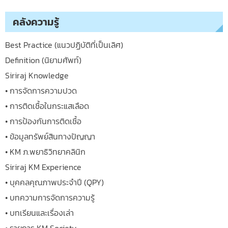
คลังความรู้
Best Practice (แนวปฏิบัติที่เป็นเลิศ)
Definition (นิยามศัพท์)
Siriraj Knowledge
• การจัดการความปวด
• การติดเชื้อในกระแสเลือด
• การป้องกันการติดเชื้อ
• ข้อมูลทรัพย์สินทางปัญญา
• KM ภ.พยาธิวิทยาคลินิก
Siriraj KM Experience
• บุคคลคุณภาพประจำปี (QPY)
• บทความการจัดการความรู้
• บทเรียนและเรื่องเล่า
• รายการ KM Society