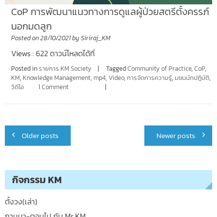
CoP การพัฒนาแนวทางการดูแลผู้ป่วยสตรีตั้งครรภ์
นอกมดลูก
Posted on
28/10/2021
by
Siriraj_KM
Views : 622 ดาวน์โหลดได้ที่
Posted in
รายการ KM Society
Tagged
Community of Practice
,
CoP
,
KM
,
Knowledge Management
,
mp4
,
Video
,
การจัดการความรู้
,
มชนนักปฏิบัติ
,
วิดีโอ
1 Comment
Posts
Older posts
Newer posts
navigation
กิจกรรม KM
ตั้งวง(เล่า)
ถามมา-ตอบไป กับ Mr.KM