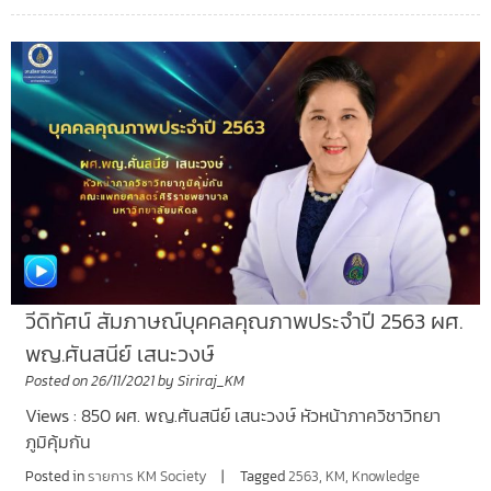
วีดิทัศน์ สัมภาษณ์บุคคลคุณภาพประจำปี 2563 ผศ.
พญ.ศันสนีย์ เสนะวงษ์
Posted on
26/11/2021
by
Siriraj_KM
Views : 850 ผศ. พญ.ศันสนีย์ เสนะวงษ์ หัวหน้าภาควิชาวิทยา
ภูมิคุ้มกัน
Posted in
รายการ KM Society
Tagged
2563
,
KM
,
Knowledge