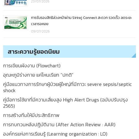
23/07/2026
การรับรองสิทธิล่วงหน้าผ่าน Siriraj Connect สะดวก รวดเร็ว ลดระยะ
เวลารอคอย
09/07/2026
สาระความรู้ยอดนิยม
การเขียนผังงาน (Flowchart)
อุณหภูมิร่างกาย แค่ไหนเรียก “ปกติ”
คู่มือแนวทางการรักษาผู้ป่วยผู้ใหญ่ที่มีภาวะ severe sepsis/septic
shock
คู่มือการใช้ยาที่มีความเสี่ยงสูง High Alert Drugs (ฉบับปรับปรุง
2565)
การสร้างทีมให้มีประสิทธิภาพ
การทบทวนหลังปฎิบัติงาน (After Action Review : AAR)
องค์กรแห่งการเรียนรู้ (Learning organization : LO)