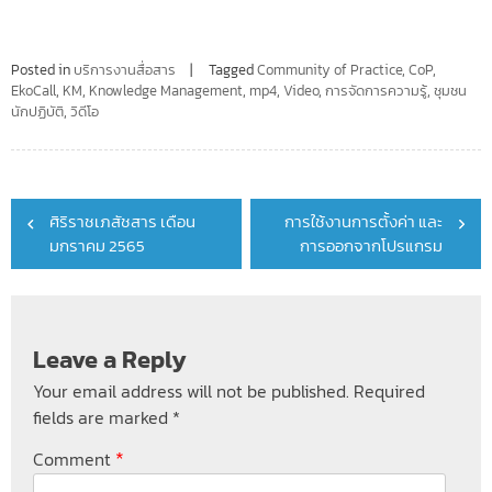
Posted in
บริการงานสื่อสาร
Tagged
Community of Practice
,
CoP
,
EkoCall
,
KM
,
Knowledge Management
,
mp4
,
Video
,
การจัดการความรู้
,
ชุมชน
นักปฏิบัติ
,
วิดีโอ
Post
ศิริราชเภสัชสาร เดือน
การใช้งานการตั้งค่า และ
navigation
มกราคม 2565
การออกจากโปรแกรม
Leave a Reply
Your email address will not be published.
Required
fields are marked
*
*
Comment