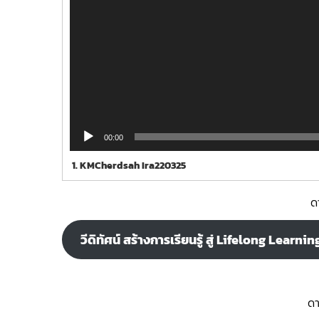
00:00
1.
KMCherdsah Ira220325
ดา
วีดิทัศน์ สร้างการเรียนรู้ สู่ Lifelong Lear
ดา