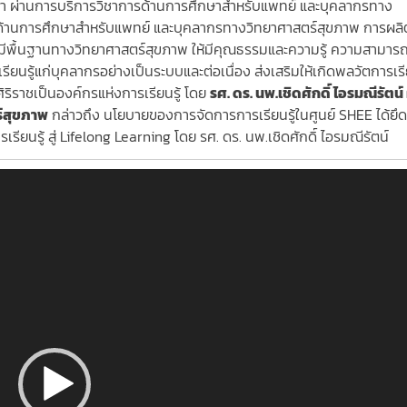
กษา ผ่านการบริการวิชาการด้านการศึ
กษาสำหรับแพทย์ และบุคลากรทาง
ด้านการศึกษาสำหรั
บแพทย์ และบุคลากรทางวิทยาศาสตร์สุขภาพ การผลิ
ีพื้นฐานทางวิทยาศาสตร์สุ
ขภาพ ให้มีคุณธรรมและความรู้ ความสามาร
ียนรู้แก่
บุคลากรอย่างเป็นระบบและต่อเนื่
อง ส่งเสริมให้เกิดพลวัตการเรีย
ศิริราชเป็นองค์กรแห่
งการเรียนรู้ โดย
รศ. ดร. นพ.เชิดศักดิ์ ไอรมณีรัตน์ ผ
์สุขภาพ
กล่าวถึง นโยบายของการจัดการการเรียนรู้
ในศูนย์
SHEE
ได้ยึ
รียนรู้ สู่ Lifelong Learning โดย
รศ. ดร. นพ.เชิดศักดิ์
ไอรมณีรัตน์