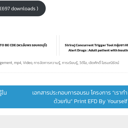
g (697 downloads )
O BE CDE (พว.อัมพร รอบครบุรี)
Siriraj Concurrent Trigger Tool กลุ่มยา H
Alert Drugs : Adult patient with Insuli
administration...
agement
,
mp4
,
Video
,
การจัดการความรู้
,
การเรียนรู้
,
วิดีโอ
,
เชิดศักดิ์ ไอรมณีรัตน์
้ใน
เอกสารประกอบการอบรม โครงการ “เราทำ
ด้วยกัน” Print EFD By Yourself