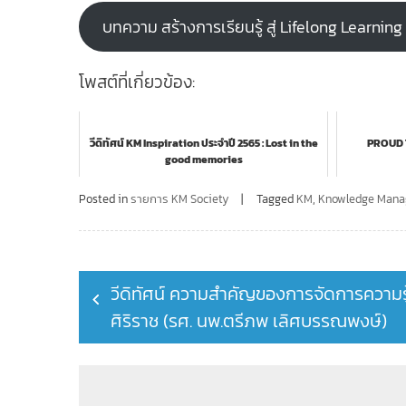
บทความ สร้างการเรียนรู้ สู่ Lifelong Learnin
โพสต์ที่เกี่ยวข้อง:
วีดิทัศน์ KM Inspiration ประจำปี 2565 : Lost in the
PROUD T
good memories
Posted in
รายการ KM Society
Tagged
KM
,
Knowledge Man
Post
วีดิทัศน์ ความสำคัญของการจัดการความรู
navigation
ศิริราช (รศ. นพ.ตรีภพ เลิศบรรณพงษ์)