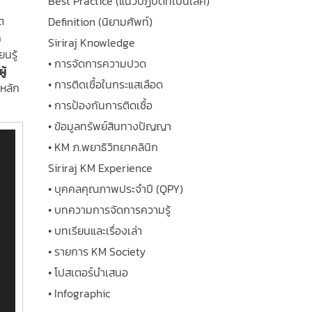
Best Practice (แนวปฏิบัติที่เป็นเลิศ)
ต
Definition (นิยามศัพท์)
ถ
Siriraj Knowledge
นรู้
• การจัดการความปวด
ู้
• การติดเชื้อในกระแสเลือด
ดหลัก
• การป้องกันการติดเชื้อ
• ข้อมูลทรัพย์สินทางปัญญา
• KM ภ.พยาธิวิทยาคลินิก
Siriraj KM Experience
• บุคคลคุณภาพประจำปี (QPY)
• บทความการจัดการความรู้
• บทเรียนและเรื่องเล่า
• รายการ KM Society
• โปสเตอร์นำเสนอ
• Infographic