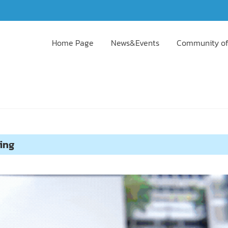
Home Page
News&Events
Community of
ning