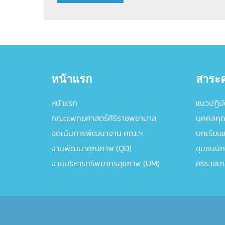
หน้าแรก
สาระค
หน้าแรก
แนวปฏิบัต
คณะแพทยศาสตร์ศิริราชพยาบาล
บุคคลคุ
จุดเน้นการพัฒนางาน คณะฯ
บทเรียนแล
งานพัฒนาคุณภาพ (QD)
ชุมชนนัก
งานบริหารทรัพยากรสุขภาพ (UM)
ศิริราชเ