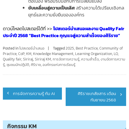
ต่อเนื่อง พร้อมรับมือกับการเปลี่ยนแปลง
ขับเคลื่อนสู่ความเป็นเลิศ
สร้างความได้เปรียบเชิงกล
ยุทธ์และความยั่งยืนขององค์กร
ดาวน์โหลดโปสเตอร์ได้ที่ >>
โปสเตอร์นำเสนอผลงาน Quality Fair
ประจำปี 2568 “Best Practice กุญแจสู่ความสำเร็จของศิริราช”
Posted in
โปสเตอร์นำเสนอ
Tagged
2025
,
Best Practice
,
Community of
Practice
,
CoP
,
KM
,
Knowledge Management
,
Learning Organization
,
LO
,
Quality fair
,
Siriraj
,
Siriraj KM
,
การจัดการความรู้
,
ความสำเร็จ
,
งานจัดการความ
รู้
,
ชุมชนนักปฏิบัติ
,
ศิริราช
,
องค์กรแห่งการเรียนรู้
Post
การจัดการความรู้ กับ AI
ศิริราชเภสัชสาร เดือน
navigation
กันยายน 2568
กิจกรรม KM