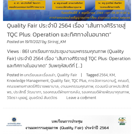
Quality Fair ประจำปี 2564 เรื่อง “เส้นทางศิริราชสู่
TQC Plus: Operation และทิศทางในอนาคต”
Posted on
19/11/2021
by
Siriraj_KM
Views : 861 บทเรียนการประชุมงานมหกรรมคุณภาพ (Quality
Fair) ประจำปี 2564 เรื่อง “เส้นทางศิริราชสู่ TQC Plus: Operation
และทิศทางในอนาคต” วันพฤหัสบดีที่ […]
Posted in
บทเรียนและเรื่องเล่า
,
Quality Fair
Tagged
2564
,
KM
,
Knowledge Management
,
Quality fair
,
TQC Plus
,
การจัดการความรู้
,
คณบดี
,
คณะแพทยศาสตร์ศิริราชพยาบาล
,
งานมหกรรมคุณภาพ
,
ดวงมณี เลาหประสิทธิ
พร
,
ประสิทธิ์ วัฒนาภา
,
รองคณบดีฝ่ายการคลัง
,
รองคณบดีฝ่ายพัฒนาคุณภาพ
,
วิจิตรา นุชอยู่
,
อุบลรัตน์ สันตวัตร
Leave a comment