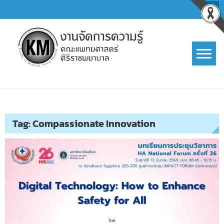
Skip
to
content
การจัดการความรู้ (KM)
SIRIRAJ Knowledge Management
Tag:
Compassionate Innovation