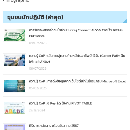
ชุมชนนักปฏิบัติ (ล่าสุด)
การรับรองสิทธิล่วงหน้าผ่าน Siriraj Connect สะดวก รวดเร็ว ลดระยะ
เวลารอคอย
09/07/2026
ความรู้ CoP : เส้นทางสู่ความก้าวหน้าในอาชีพนักวิจัย (Career Path: ฝัน
ให้ไกล ไปให้ถึง)
06/07/2026
ความรู้ CoP : การดึงข้อมูลจากเว็บไซต์เข้าในโปรแกรม Microsoft Excel
05/02/2025
ความรู้ CoP : 6 Key ลัด ใช้งาน PIVOT TABLE
27/12/2024
ศิริราชเภสัชสาร เดือนธันวาคม 2567