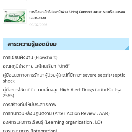
การรับรองสิทธิล่วงหน้าผ่าน Siriraj Connect สะดวก รวดเร็ว ลดระยะ
เวลารอคอย
09/07/2026
สาระความรู้ยอดนิยม
การเขียนผังงาน (Flowchart)
อุณหภูมิร่างกาย แค่ไหนเรียก “ปกติ”
คู่มือแนวทางการรักษาผู้ป่วยผู้ใหญ่ที่มีภาวะ severe sepsis/septic
shock
คู่มือการใช้ยาที่มีความเสี่ยงสูง High Alert Drugs (ฉบับปรับปรุง
2565)
การสร้างทีมให้มีประสิทธิภาพ
การทบทวนหลังปฎิบัติงาน (After Action Review : AAR)
องค์กรแห่งการเรียนรู้ (Learning organization : LO)
การบูรณาการ (Integration)