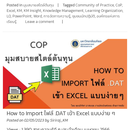
Posted in
มุมสบายสไตล์ต้นทุน
Tagged
Community of Practice
,
CoP
,
Excel
,
KM
,
KM Insight
,
Knowledge Management
,
Learning Organization
,
LO
,
PowerPoint
,
Word
,
การจัดการความรู้
,
ชุมชนนักปฏิบัติ
,
องค์กรแห่งการ
เรียนรู้
Leave a comment
How to Import ไฟล์ .DAT เข้า Excel แบบง่าย ๆ
Posted on
02/05/2023
by
Siriraj_KM
Views : 1,390 สาระความรู้ดี ๆ ประจำเดือน เมษายน 2566