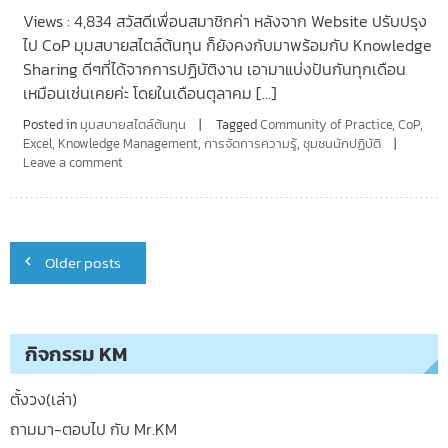
Views : 4,834 สวัสดีเพื่อนสมาชิกค่า หลังจาก Website ปรับปรุง
ไป CoP มุมสบายสไตล์ต้นทุน ก็ยังคงกับมาพร้อมกับ Knowledge
Sharing ดีๆที่ได้จากการปฏิบัติงาน เอามาแบ่งปันกันทุกเดือน
เหมือนเช่นเคยค่ะ โดยในเดือนตุลาคม […]
Posted in
มุมสบายสไตล์ต้นทุน
Tagged
Community of Practice
,
CoP
,
Excel
,
Knowledge Management
,
การจัดการความรู้
,
ชุมชนนักปฏิบัติ
Leave a comment
Posts
Older posts
navigation
กิจกรรม KM
ตั้งวง(เล่า)
ถามมา-ตอบไป กับ Mr.KM