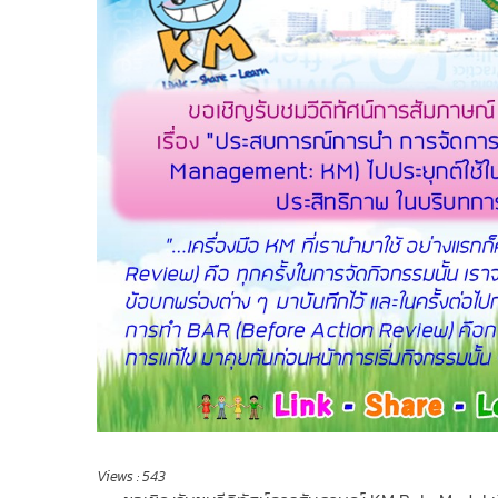
Views :
543