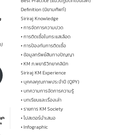
Best Practice (แนวปฏิบัติที่เป็นเลิศ)
Definition (นิยามศัพท์)
Siriraj Knowledge
า
• การจัดการความปวด
• การติดเชื้อในกระแสเลือด
า)
• การป้องกันการติดเชื้อ
• ข้อมูลทรัพย์สินทางปัญญา
• KM ภ.พยาธิวิทยาคลินิก
Siriraj KM Experience
• บุคคลคุณภาพประจำปี (QPY)
• บทความการจัดการความรู้
• บทเรียนและเรื่องเล่า
• รายการ KM Society
• โปสเตอร์นำเสนอ
igh
in
• Infographic