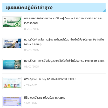
ชุมชนนักปฏิบัติ (ล่าสุด)
การรับรองสิทธิล่วงหน้าผ่าน Siriraj Connect สะดวก รวดเร็ว ลดระยะ
เวลารอคอย
09/07/2026
ความรู้ CoP : เส้นทางสู่ความก้าวหน้าในอาชีพนักวิจัย (Career Path: ฝัน
ให้ไกล ไปให้ถึง)
06/07/2026
ความรู้ CoP : การดึงข้อมูลจากเว็บไซต์เข้าในโปรแกรม Microsoft Excel
05/02/2025
ความรู้ CoP : 6 Key ลัด ใช้งาน PIVOT TABLE
27/12/2024
ศิริราชเภสัชสาร เดือนธันวาคม 2567
24/12/2024