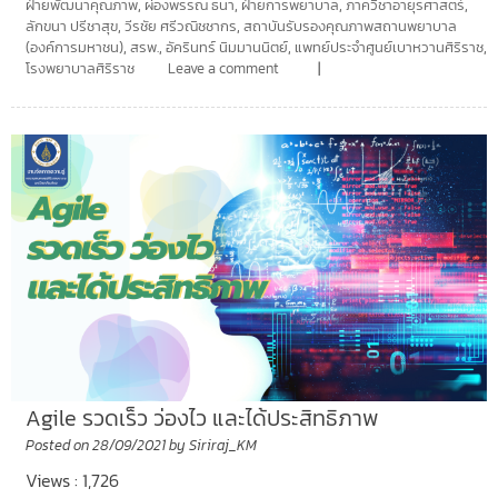
ฝ่ายพัฒนาคุณภาพ
,
ผ่องพรรณ ธนา
,
ฝ่ายการพยาบาล
,
ภาควิชาอายุรศาสตร์
,
ลักขนา ปรีชาสุข
,
วีรชัย ศรีวณิชชากร
,
สถาบันรับรองคุณภาพสถานพยาบาล
(องค์การมหาชน)
,
สรพ.
,
อัครินทร์ นิมมานนิตย์
,
แพทย์ประจำศูนย์เบาหวานศิริราช
,
โรงพยาบาลศิริราช
Leave a comment
Agile รวดเร็ว ว่องไว และได้ประสิทธิภาพ
Posted on
28/09/2021
by
Siriraj_KM
Views : 1,726