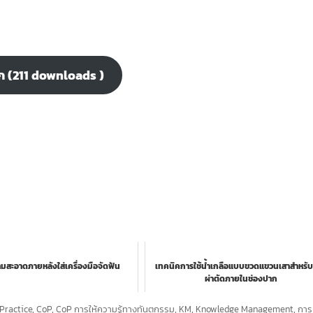
าก (211 downloads )
สะอาดภายหลังใส่เครื่องมือจัดฟัน
เทคนิคการใช้น้ำเกลือแบบขวดแขวนเสาสำหรั
ผ่าตัดภายในช่องปาก
Practice
,
CoP
,
CoP การให้ความรู้ทางทันตกรรม
,
KM
,
Knowledge Management
,
การ