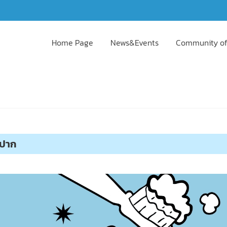
Home Page
News&Events
Community of
งปาก