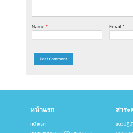
*
*
Name
Email
หน้าแรก
สาระค
หน้าแรก
แนวปฏิบัต
คณะแพทยศาสตร์ศิริราชพยาบาล
บุคคลคุ