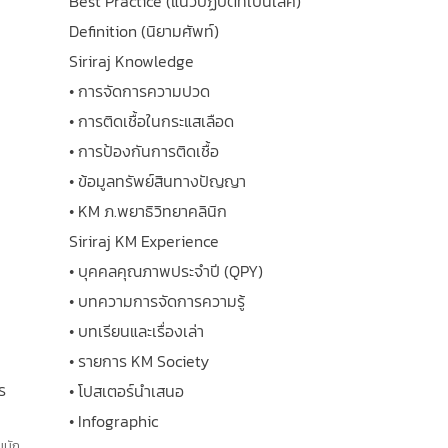
Best Practice (แนวปฏิบัติที่เป็นเลิศ)
Definition (นิยามศัพท์)
Siriraj Knowledge
• การจัดการความปวด
• การติดเชื้อในกระแสเลือด
• การป้องกันการติดเชื้อ
• ข้อมูลทรัพย์สินทางปัญญา
• KM ภ.พยาธิวิทยาคลินิก
Siriraj KM Experience
• บุคคลคุณภาพประจำปี (QPY)
• บทความการจัดการความรู้
• บทเรียนและเรื่องเล่า
• รายการ KM Society
ร
• โปสเตอร์นำเสนอ
• Infographic
นนัก