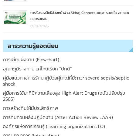
การรับรองสิทธิล่วงหน้าผ่าน Siriraj Connect สะดวก รวดเร็ว ลดระยะ
เวลารอคอย
09/07/2026
สาระความรู้ยอดนิยม
การเขียนผังงาน (Flowchart)
อุณหภูมิร่างกาย แค่ไหนเรียก “ปกติ”
คู่มือแนวทางการรักษาผู้ป่วยผู้ใหญ่ที่มีภาวะ severe sepsis/septic
shock
คู่มือการใช้ยาที่มีความเสี่ยงสูง High Alert Drugs (ฉบับปรับปรุง
2565)
การสร้างทีมให้มีประสิทธิภาพ
การทบทวนหลังปฎิบัติงาน (After Action Review : AAR)
องค์กรแห่งการเรียนรู้ (Learning organization : LO)
การบูรณาการ (Integration)