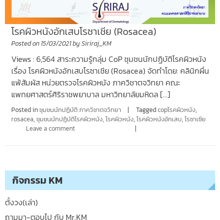
โรคผิวหนังอักเสบโรซาเชีย (Rosacea)
Posted on
15/03/2021
by
Siriraj_KM
Views : 6,564 สาระความรู้กลุ่ม CoP ชุมชนนักปฏิบัติโรคผิวหนัง
เรื่อง โรคผิวหนังอักเสบโรซาเชีย (Rosacea) จัดทำโดย: คลินิกผื่น
แพ้สัมผัส หน่วยตรวจโรคผิวหนัง ภาควิชาตจวิทยา คณะ
แพทยศาสตร์ศิริราชพยาบาล มหาวิทยาลัยมหิดล […]
Posted in
ชุมชนนักปฏิบัติ ภาควิชาตจวิทยา
Tagged
copโรคผิวหนัง
,
rosacea
,
ชุมชนนักปฏิบัติโรคผิวหนัง
,
โรคผิวหนัง
,
โรคผิวหนังอักเสบ
,
โรซาเซีย
Leave a comment
กิจกรรม KM
ตั้งวง(เล่า)
ถามมา-ตอบไป กับ Mr.KM