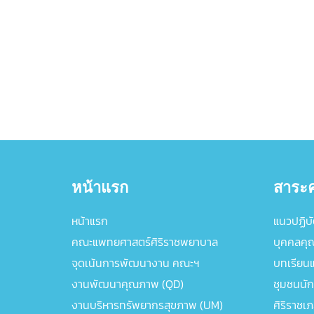
หน้าแรก
สาระค
หน้าแรก
แนวปฏิบัต
คณะแพทยศาสตร์ศิริราชพยาบาล
บุคคลคุ
จุดเน้นการพัฒนางาน คณะฯ
บทเรียนแล
งานพัฒนาคุณภาพ (QD)
ชุมชนนัก
งานบริหารทรัพยากรสุขภาพ (UM)
ศิริราชเ