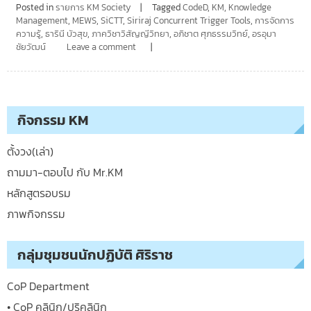
Posted in
รายการ KM Society
Tagged
CodeD
,
KM
,
Knowledge
Management
,
MEWS
,
SiCTT
,
Siriraj Concurrent Trigger Tools
,
การจัดการ
ความรู้
,
ธารินี บัวสุข
,
ภาควิชาวิสัญญีวิทยา
,
อภิชาต ศุภธรรมวิทย์
,
อรอุมา
ชัยวัฒน์
Leave a comment
กิจกรรม KM
ตั้งวง(เล่า)
ถามมา-ตอบไป กับ Mr.KM
หลักสูตรอบรม
ภาพกิจกรรม
กลุ่มชุมชนนักปฏิบัติ ศิริราช
CoP Department
• CoP คลินิก/ปริคลินิก