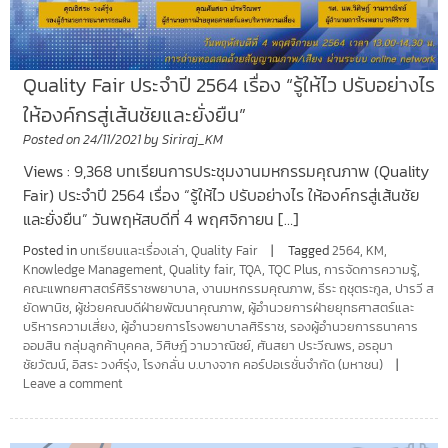
Quality Fair ประจำปี 2564 เรื่อง “รู้ให้ไว ปรับอย่างไร
ให้องค์กรสู่เส้นชัยและยั่งยืน”
Posted on
24/11/2021
by
Siriraj_KM
Views : 9,368 บทเรียนการประชุมงานมหกรรมคุณภาพ (Quality
Fair) ประจำปี 2564 เรื่อง “รู้ให้ไว ปรับอย่างไร ให้องค์กรสู่เส้นชัย
และยั่งยืน” วันพฤหัสบดีที่ 4 พฤศจิกายน […]
Posted in
บทเรียนและเรื่องเล่า
,
Quality Fair
Tagged
2564
,
KM
,
Knowledge Management
,
Quality fair
,
TQA
,
TQC Plus
,
การจัดการความรู้
,
คณะแพทยศาสตร์ศิริราชพยาบาล
,
งานมหกรรมคุณภาพ
,
ธีระ ฤชุตระกูล
,
ปารวี ส
ยัดพานิช
,
ผู้ช่วยคณบดีฝ่ายพัฒนาคุณภาพ
,
ผู้อำนวยการฝ่ายยุทธศาสตร์และ
บริหารความเสี่ยง
,
ผู้อำนวยการโรงพยาบาลศิริราช
,
รองผู้อำนวยการธนาคาร
ออมสิน กลุ่มลูกค้าบุคคล
,
วิศิษฎ์ วามวาณิชย์
,
ศันสยา ประวีณพร
,
อรอุมา
ชัยวัฒน์
,
อิสระ วงศ์รุ่ง
,
โรงกลั่น บ.บางจาก คอร์ปอเรชั่นจำกัด (มหาชน)
Leave a comment