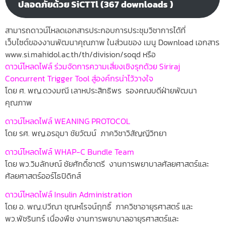
ปลอดภัยด้วย SiCTTl (367 downloads )
สามารถดาวน์โหลดเอกสารประกอบการประชุมวิชาการได้ที่
เว็บไซต์ของงานพัฒนาคุณภาพ ในส่วนของ เมนู Download เอกสาร
www.si.mahidol.ac.th/th/division/soqd หรือ
ดาวน์โหลดไฟล์
ร่วมจัดการความเสี่ยงเชิงรุกด้วย Siriraj
Concurrent Trigger Tool สู่องค์กรน่าไว้วางใจ
โดย ศ. พญ.ดวงมณี เลาหประสิทธิพร รองคณบดีฝ่ายพัฒนา
คุณภาพ
ดาวน์โหลดไฟล์
WEANING PROTOCOL
โดย รศ. พญ.อรอุมา ชัยวัฒน์ ภาควิชาวิสัญญีวิทยา
ดาวน์โหลดไฟล์
WHAP-C Bundle Team
โดย พว.วิมลักษณ์ ชัยศักดิ์ชาตรี งานการพยาบาลศัลยศาสตร์และ
ศัลยศาสตร์ออร์โธปิดิกส์
ดาวน์โหลดไฟล์
Insulin Administration
โดย อ. พญ.ปวีณา ชุณหโรจน์ฤทธิ์ ภาควิชาอายุรศาสตร์ และ
พว.พัชรินทร์ เนื่องพืช งานการพยาบาลอายุรศาสตร์และ