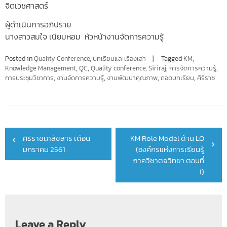
จิตเวชศาสตร์
ผู้ดำเนินการอภิปราย
นางสาวสมใจ เนียมหอม หัวหน้างานจัดการความรู้
Posted in
Quality Conference
,
บทเรียนและเรื่องเล่า
Tagged
KM
,
Knowledge Management
,
QC
,
Quality conference
,
Siriraj
,
การจัดการความรู้
,
การประชุมวิชาการ
,
งานจัดการความรู้
,
งานพัฒนาคุณภาพ
,
ถอดบทเรียน
,
ศิริราช
Post
ศิริราชเภสัชสาร เดือน
KM Role Model ด้าน LO
navigation
มกราคม 2561
(องค์กรแห่งการเรียนรู้
ภาควิชาตจวิทยา ตอนที่
1)
Leave a Reply