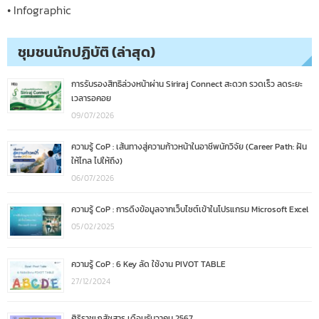
• Infographic
ชุมชนนักปฏิบัติ (ล่าสุด)
การรับรองสิทธิล่วงหน้าผ่าน Siriraj Connect สะดวก รวดเร็ว ลดระยะ
เวลารอคอย
09/07/2026
ความรู้ CoP : เส้นทางสู่ความก้าวหน้าในอาชีพนักวิจัย (Career Path: ฝัน
ให้ไกล ไปให้ถึง)
06/07/2026
ความรู้ CoP : การดึงข้อมูลจากเว็บไซต์เข้าในโปรแกรม Microsoft Excel
05/02/2025
ความรู้ CoP : 6 Key ลัด ใช้งาน PIVOT TABLE
27/12/2024
ศิริราชเภสัชสาร เดือนธันวาคม 2567