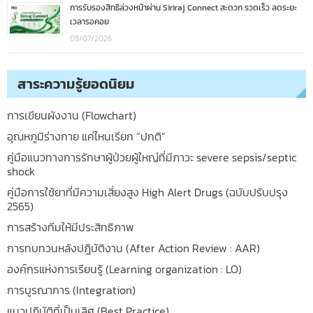
การรับรองสิทธิล่วงหน้าผ่าน Siriraj Connect สะดวก รวดเร็ว ลดระยะ
เวลารอคอย
09/07/2026
สาระความรู้ยอดนิยม
การเขียนผังงาน (Flowchart)
อุณหภูมิร่างกาย แค่ไหนเรียก “ปกติ”
คู่มือแนวทางการรักษาผู้ป่วยผู้ใหญ่ที่มีภาวะ severe sepsis/septic
shock
คู่มือการใช้ยาที่มีความเสี่ยงสูง High Alert Drugs (ฉบับปรับปรุง
2565)
การสร้างทีมให้มีประสิทธิภาพ
การทบทวนหลังปฎิบัติงาน (After Action Review : AAR)
องค์กรแห่งการเรียนรู้ (Learning organization : LO)
การบูรณาการ (Integration)
แนวปฏิบัติที่เป็นเลิศ (Best Practice)