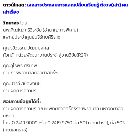
ดาวน์โหลด :
เอกสารประกอบการแลกเปลี่ยนเรียนรู้ ตั้งวง(เล่า) คน
เล่าเรื่อง
วิทยากร
โดย
นพ.ภิญโญ ศรีวีระชัย (ชำนาญการพิเศษ)
แพทย์ประจำศูนย์บริรักษ์ศิริราช
คุณรวีวรรณ วัฒนมงคล
หัวหน้าหน่วยพัฒนางานประจำสู่งานวิจัย(R2R)
คุณอุไรพร ศิริเทพ
งานการพยาบาลศัลยศาสตร์ฯ
คุณปารวี สยัดพานิช
งานจัดการความรู้
สอบถามข้อมูลได้ที่ :
งานจัดการความรู้ คณะแพทยศาสตร์ศิริราชพยาบาล มหาวิทยาลัย
มหิดล
โทร. 0 2419 9009 หรือ 0 2419 9750
ต่อ 501 (คุณปารวี), ต่อ 503
(คุณเอกราช)