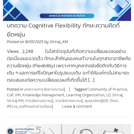
บทความ Cognitive Flexibility ทักษะความคิดที่
ยืดหยุ่น
Posted on
16/01/2025
by
Siriraj_KM
Views : 2,248 ในโลกปัจจุบันที่เกิดความเปลี่ยนแปลงอย่าง
ต่อเนื่องและรวดเร็ว ทักษะสำคัญของคนทำงานในทุกสาขาอาชีพคือ
ความยืดหยุ่น (Flexibility) เพราะหากบุคลากรยังยึดติดกับวิธีการ
เดิม ๆ และการแก้ไขปัญหาในรูปแบบเดิม จะทำให้องค์กรไม่สามารถ
ตอบสนองต่อความเปลี่ยนแปลงที่เกิดขึ้นได้ […]
Posted in
บทความการจัดการความรู้
Tagged
Community of Practice
,
CoP
,
KM
,
Knowledge Management
,
Learning Organization
,
LO
,
Siriraj
,
Siriraj KM
,
การจัดการความรู้
,
งานจัดการความรู้
,
ชุมชนนักปฏิบัติ
,
ทักษะ
,
ศิริราช
,
องค์กรแห่งการเรียนรู้
Leave a comment