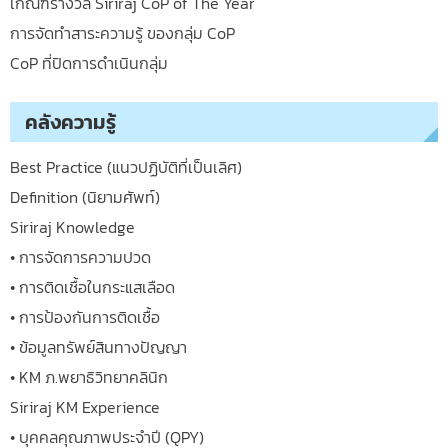
เกณฑ์รางวัล Siriraj CoP of The Year
การจัดทำสาระความรู้ ของกลุ่ม CoP
CoP ที่ปิดการดำเนินกลุ่ม
คลังความรู้
Best Practice (แนวปฏิบัติที่เป็นเลิศ)
Definition (นิยามศัพท์)
Siriraj Knowledge
• การจัดการความปวด
• การติดเชื้อในกระแสเลือด
• การป้องกันการติดเชื้อ
• ข้อมูลทรัพย์สินทางปัญญา
• KM ภ.พยาธิวิทยาคลินิก
Siriraj KM Experience
• บุคคลคุณภาพประจำปี (QPY)