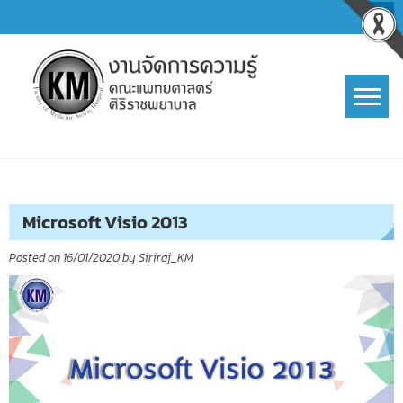
Skip
to
content
การจัดการความรู้ (KM)
SIRIRAJ Knowledge Management
Microsoft Visio 2013
Posted on
16/01/2020
by
Siriraj_KM