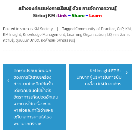
สร้างองค์กรแห่งการเรียนรู้ ด้วย การจัดการความรู้
Siriraj KM :
Link
–
Share
–
Learn
Posted in
รายการ KM Society
Tagged
Community of Practice
,
CoP
,
KM
,
KM Insight
,
Knowledge Management
,
Learning Organization
,
LO
,
การจัดการ
ความรู้
,
ชุมชนนักปฏิบัติ
,
องค์กรแห่งการเรียนรู้
Post
ศึกษาเปรียบเทียบผล
KM Insight EP 5 :
navigation
ของการใช้สายเครื่อง
บทบาทผู้บริหารในการขับ
ช่วยหายใจชนิดใช้ครั้ง
เคลื่อน KM ในองค์กร
เดียวกับชนิดใช้ซ้ำต่อ
อัตราการเกิดปอดอักเสบ
จากการใช้เครื่องช่วย
หายใจและค่าใช้จ่ายหอ
อภิบาลการหายใจโรง
พยาบาลศิริราช