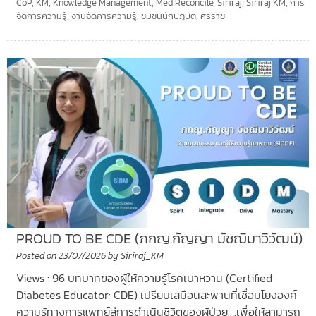
CoP
,
KM
,
Knowledge Management
,
Med Reconcile
,
Siriraj
,
Siriraj KM
,
การ
จัดการความรู้
,
งานจัดการความรู้
,
ชุมชนนักปฏิบัติ
,
ศิริราช
PROUD TO BE CDE (ภกญ.กัญญา มัชฌิมาวิวัฒน์)
Posted on
23/07/2026
by
Siriraj_KM
Views : 96 บทบาทของผู้ให้ความรู้โรคเบาหวาน (Certified
Diabetes Educator: CDE) เปรียบเสมือนสะพานที่เชื่อมโยงองค์
ความรู้ทางการแพทย์สู่การดำเนินชีวิตของผู้ป่วย….เพื่อให้สามารถ