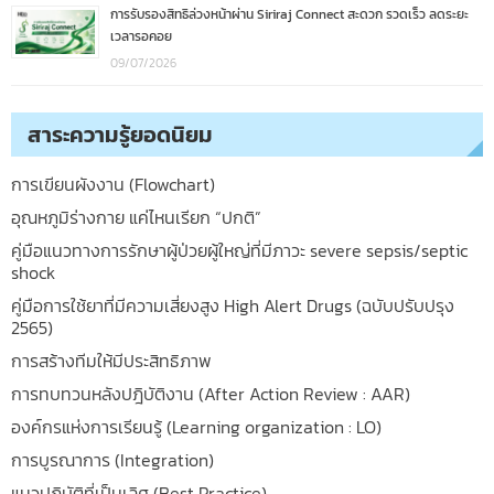
การรับรองสิทธิล่วงหน้าผ่าน Siriraj Connect สะดวก รวดเร็ว ลดระยะ
เวลารอคอย
09/07/2026
สาระความรู้ยอดนิยม
การเขียนผังงาน (Flowchart)
อุณหภูมิร่างกาย แค่ไหนเรียก “ปกติ”
คู่มือแนวทางการรักษาผู้ป่วยผู้ใหญ่ที่มีภาวะ severe sepsis/septic
shock
คู่มือการใช้ยาที่มีความเสี่ยงสูง High Alert Drugs (ฉบับปรับปรุง
2565)
การสร้างทีมให้มีประสิทธิภาพ
การทบทวนหลังปฎิบัติงาน (After Action Review : AAR)
องค์กรแห่งการเรียนรู้ (Learning organization : LO)
การบูรณาการ (Integration)
แนวปฏิบัติที่เป็นเลิศ (Best Practice)